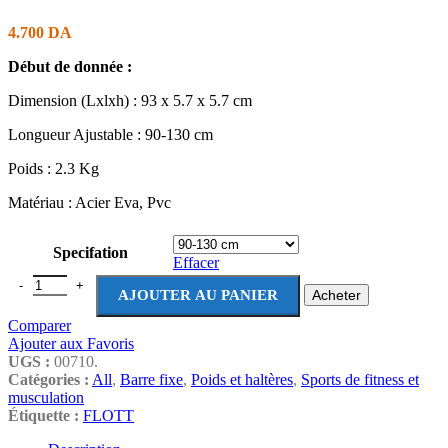
4.700
DA
Début de donnée :
Dimension (Lxlxh) : 93 x 5.7 x 5.7 cm
Longueur Ajustable : 90-130 cm
Poids : 2.3 Kg
Matériau : Acier Eva, Pvc
Specifation
Effacer
AJOUTER AU PANIER
Acheter
Comparer
Ajouter aux Favoris
UGS :
00710.
Catégories :
All
,
Barre fixe
,
Poids et haltères
,
Sports de fitness et
musculation
Étiquette :
FLOTT