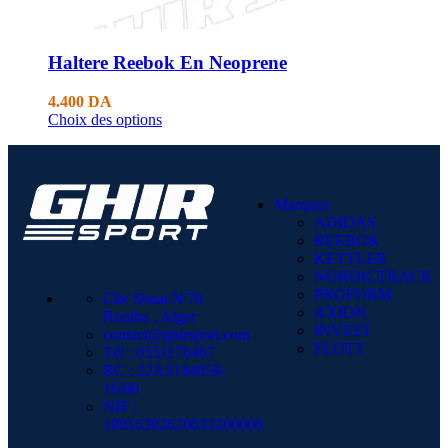
Haltere Reebok En Neoprene
4.400
DA
Choix des options
Marques
ADIDAS
REEBOK
KETTLER
NORDICTRACK
PROFORM
Cite Sbaat N'70
AXION
Rouiba , Alger
INVEST
contact@ghirsport.com
FLOTT
Tél : 0551170407
RC : 22A5144059-
16/00
NIF :
18816382620033200000