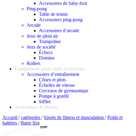
Accessoires de baby-foot
Ping-pong
Table de tennis
Accessoires ping-pong
Arcade
Accessoires d’arcade
Jeux de plein air
Trampoline
Jeux de société
Échecs
Domino
Rollers
Équipement pour clubs et terrains
Accessoires d’entraînement
Cônes et plots
Échelles de vitesse
Cerceaux de gymnastique
Pompe à gonflé
Sifflet
Accessoires & Divers
Accueil
/
catégories
/
Sports de fitness et musculation
/
Poids et
haltères
/
Barre fixe