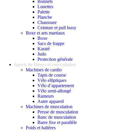
Bonnets
Lunettes
Palette
Planche
Chaussure
Ceinture et pull buoy
Boxe et arts martiaux
Boxe
Sacs de frappe
Karaté
Judo
Protection générale
Sports de fitness et musculation
Machines de cardio
Tapis de course
Vélo elliptiques
Vélo d’appartement
Vélo semi-allongé
Rameurs
Autre appareil
Machines de musculation
Presse de musculation
Banc de musculation
Barre fixe et parallèle
Poids et haltères