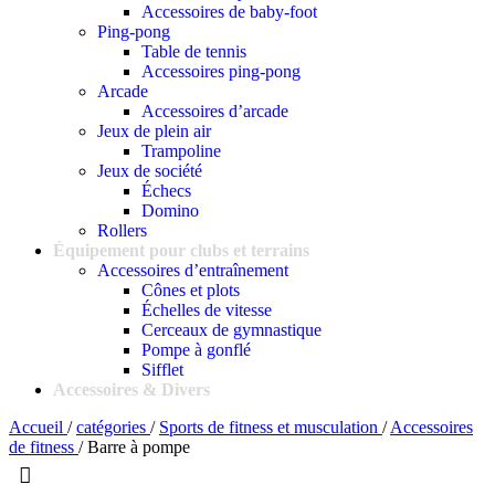
Accessoires de baby-foot
Ping-pong
Table de tennis
Accessoires ping-pong
Arcade
Accessoires d’arcade
Jeux de plein air
Trampoline
Jeux de société
Échecs
Domino
Rollers
Équipement pour clubs et terrains
Accessoires d’entraînement
Cônes et plots
Échelles de vitesse
Cerceaux de gymnastique
Pompe à gonflé
Sifflet
Accessoires & Divers
Accueil
/
catégories
/
Sports de fitness et musculation
/
Accessoires
de fitness
/
Barre à pompe