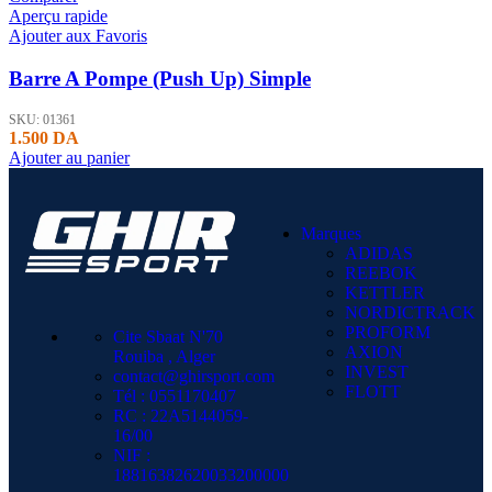
Aperçu rapide
Ajouter aux Favoris
Barre A Pompe (Push Up) Simple
SKU:
01361
1.500
DA
Ajouter au panier
Marques
ADIDAS
REEBOK
KETTLER
NORDICTRACK
PROFORM
Cite Sbaat N'70
AXION
Rouiba , Alger
INVEST
contact@ghirsport.com
FLOTT
Tél : 0551170407
RC : 22A5144059-
16/00
NIF :
18816382620033200000