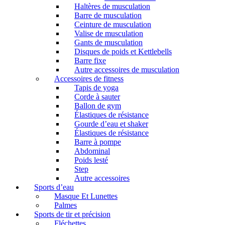
Haltères de musculation
Barre de musculation
Ceinture de musculation
Valise de musculation
Gants de musculation
Disques de poids et Kettlebells
Barre fixe
Autre accessoires de musculation
Accessoires de fitness
Tapis de yoga
Corde à sauter
Ballon de gym
Élastiques de résistance
Gourde d’eau et shaker
Élastiques de résistance
Barre à pompe
Abdominal
Poids lesté
Step
Autre accessoires
Sports d’eau
Masque Et Lunettes
Palmes
Sports de tir et précision
Fléchettes