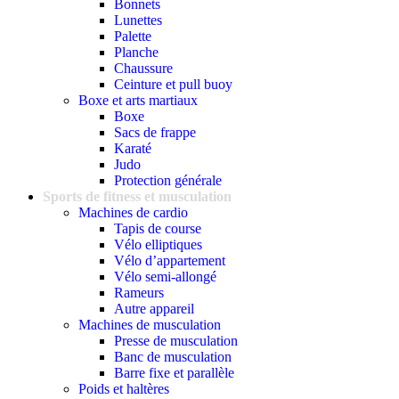
Bonnets
Lunettes
Palette
Planche
Chaussure
Ceinture et pull buoy
Boxe et arts martiaux
Boxe
Sacs de frappe
Karaté
Judo
Protection générale
Sports de fitness et musculation
Machines de cardio
Tapis de course
Vélo elliptiques
Vélo d’appartement
Vélo semi-allongé
Rameurs
Autre appareil
Machines de musculation
Presse de musculation
Banc de musculation
Barre fixe et parallèle
Poids et haltères