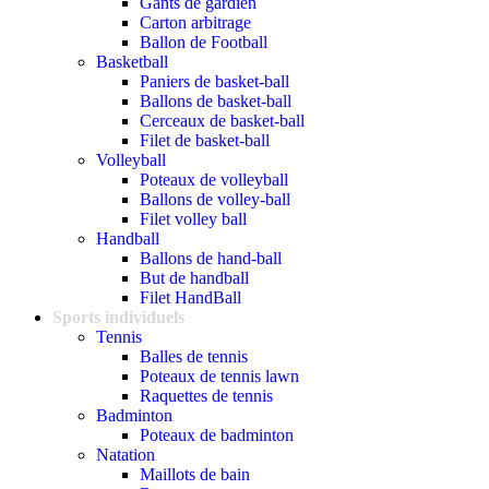
Gants de gardien
Carton arbitrage
Ballon de Football
Basketball
Paniers de basket-ball
Ballons de basket-ball
Cerceaux de basket-ball
Filet de basket-ball
Volleyball
Poteaux de volleyball
Ballons de volley-ball
Filet volley ball
Handball
Ballons de hand-ball
But de handball
Filet HandBall
Sports individuels
Tennis
Balles de tennis
Poteaux de tennis lawn
Raquettes de tennis
Badminton
Poteaux de badminton
Natation
Maillots de bain