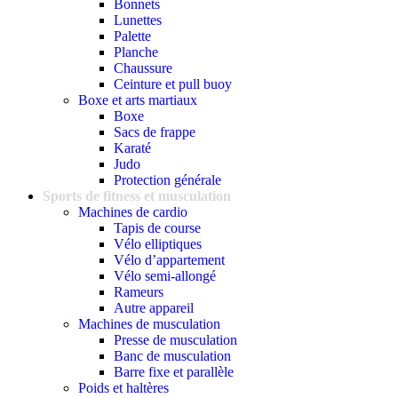
Bonnets
Lunettes
Palette
Planche
Chaussure
Ceinture et pull buoy
Boxe et arts martiaux
Boxe
Sacs de frappe
Karaté
Judo
Protection générale
Sports de fitness et musculation
Machines de cardio
Tapis de course
Vélo elliptiques
Vélo d’appartement
Vélo semi-allongé
Rameurs
Autre appareil
Machines de musculation
Presse de musculation
Banc de musculation
Barre fixe et parallèle
Poids et haltères