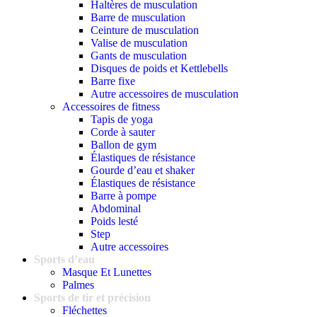
Haltères de musculation
Barre de musculation
Ceinture de musculation
Valise de musculation
Gants de musculation
Disques de poids et Kettlebells
Barre fixe
Autre accessoires de musculation
Accessoires de fitness
Tapis de yoga
Corde à sauter
Ballon de gym
Élastiques de résistance
Gourde d’eau et shaker
Élastiques de résistance
Barre à pompe
Abdominal
Poids lesté
Step
Autre accessoires
Sports d’eau
Masque Et Lunettes
Palmes
Sports de tir et précision
Fléchettes