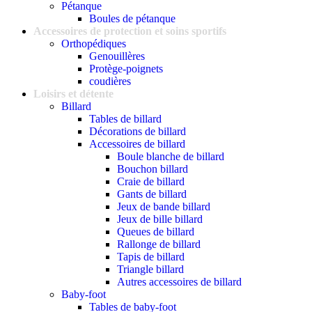
Pétanque
Boules de pétanque
Accessoires de protection et soins sportifs
Orthopédiques
Genouillères
Protège-poignets
coudières
Loisirs et détente
Billard
Tables de billard
Décorations de billard
Accessoires de billard
Boule blanche de billard
Bouchon billard
Craie de billard
Gants de billard
Jeux de bande billard
Jeux de bille billard
Queues de billard
Rallonge de billard
Tapis de billard
Triangle billard
Autres accessoires de billard
Baby-foot
Tables de baby-foot