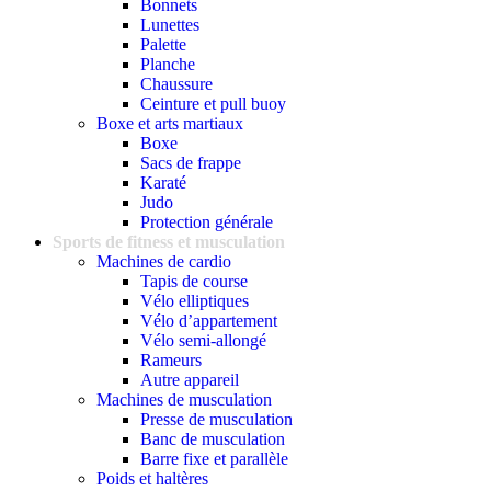
Bonnets
Lunettes
Palette
Planche
Chaussure
Ceinture et pull buoy
Boxe et arts martiaux
Boxe
Sacs de frappe
Karaté
Judo
Protection générale
Sports de fitness et musculation
Machines de cardio
Tapis de course
Vélo elliptiques
Vélo d’appartement
Vélo semi-allongé
Rameurs
Autre appareil
Machines de musculation
Presse de musculation
Banc de musculation
Barre fixe et parallèle
Poids et haltères