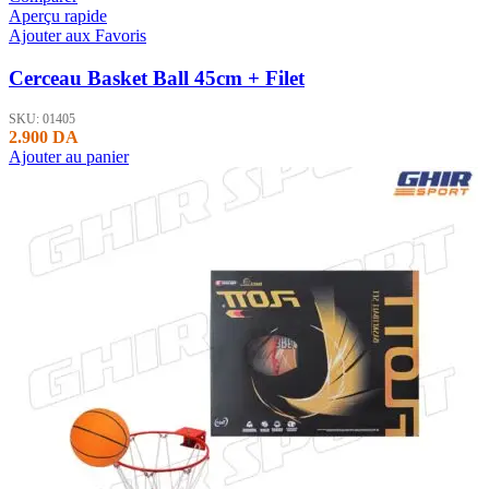
Aperçu rapide
Ajouter aux Favoris
Cerceau Basket Ball 45cm + Filet
SKU:
01405
2.900
DA
Ajouter au panier