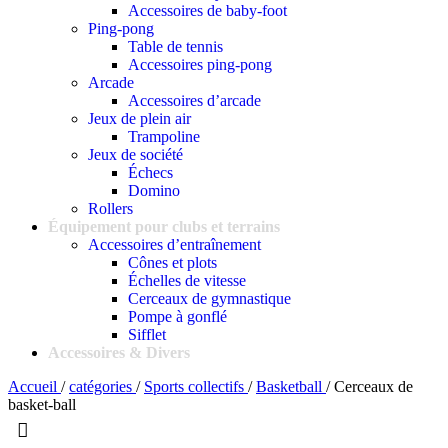
Accessoires de baby-foot
Ping-pong
Table de tennis
Accessoires ping-pong
Arcade
Accessoires d’arcade
Jeux de plein air
Trampoline
Jeux de société
Échecs
Domino
Rollers
Équipement pour clubs et terrains
Accessoires d’entraînement
Cônes et plots
Échelles de vitesse
Cerceaux de gymnastique
Pompe à gonflé
Sifflet
Accessoires & Divers
Accueil
/
catégories
/
Sports collectifs
/
Basketball
/
Cerceaux de
basket-ball