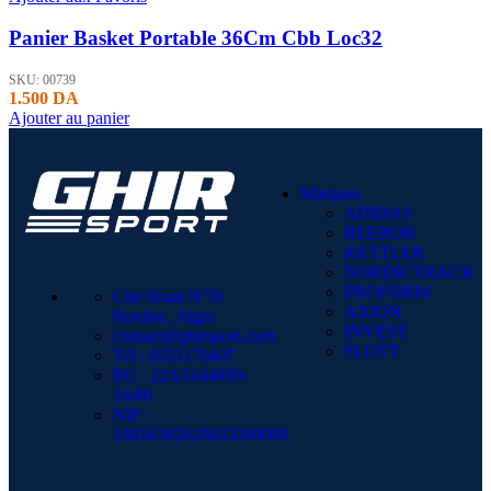
Panier Basket Portable 36Cm Cbb Loc32
SKU:
00739
1.500
DA
Ajouter au panier
Marques
ADIDAS
REEBOK
KETTLER
NORDICTRACK
PROFORM
Cite Sbaat N'70
AXION
Rouiba , Alger
INVEST
contact@ghirsport.com
FLOTT
Tél : 0551170407
RC : 22A5144059-
16/00
NIF :
18816382620033200000