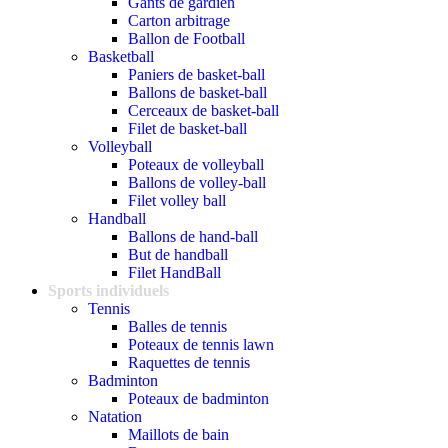
Gants de gardien
Carton arbitrage
Ballon de Football
Basketball
Paniers de basket-ball
Ballons de basket-ball
Cerceaux de basket-ball
Filet de basket-ball
Volleyball
Poteaux de volleyball
Ballons de volley-ball
Filet volley ball
Handball
Ballons de hand-ball
But de handball
Filet HandBall
Sports individuels
Tennis
Balles de tennis
Poteaux de tennis lawn
Raquettes de tennis
Badminton
Poteaux de badminton
Natation
Maillots de bain