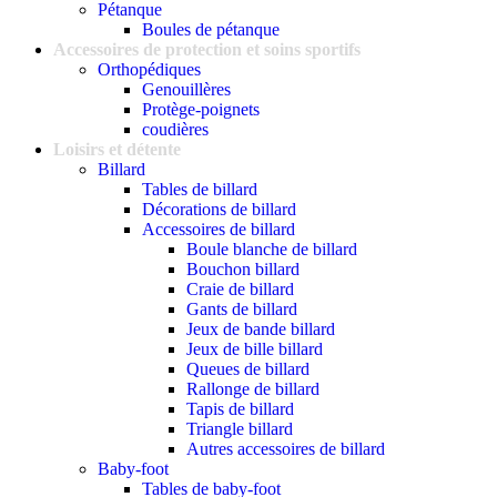
Pétanque
Boules de pétanque
Accessoires de protection et soins sportifs
Orthopédiques
Genouillères
Protège-poignets
coudières
Loisirs et détente
Billard
Tables de billard
Décorations de billard
Accessoires de billard
Boule blanche de billard
Bouchon billard
Craie de billard
Gants de billard
Jeux de bande billard
Jeux de bille billard
Queues de billard
Rallonge de billard
Tapis de billard
Triangle billard
Autres accessoires de billard
Baby-foot
Tables de baby-foot