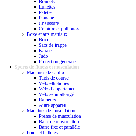
Bonnets
Lunettes
Palette
Planche
Chaussure
Ceinture et pull buoy
Boxe et arts martiaux
Boxe
Sacs de frappe
Karaté
Judo
Protection générale
Sports de fitness et musculation
Machines de cardio
Tapis de course
Vélo elliptiques
Vélo d’appartement
Vélo semi-allongé
Rameurs
Autre appareil
Machines de musculation
Presse de musculation
Banc de musculation
Barre fixe et parallèle
Poids et haltères