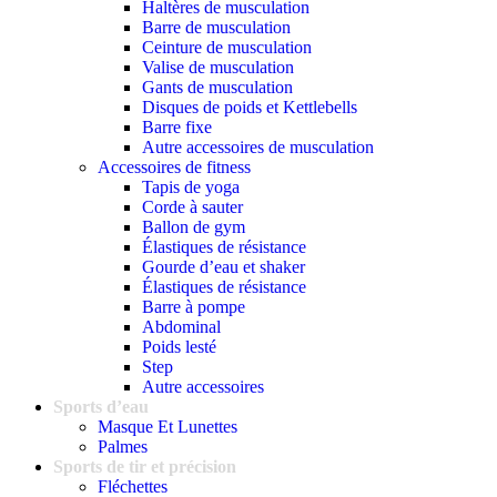
Haltères de musculation
Barre de musculation
Ceinture de musculation
Valise de musculation
Gants de musculation
Disques de poids et Kettlebells
Barre fixe
Autre accessoires de musculation
Accessoires de fitness
Tapis de yoga
Corde à sauter
Ballon de gym
Élastiques de résistance
Gourde d’eau et shaker
Élastiques de résistance
Barre à pompe
Abdominal
Poids lesté
Step
Autre accessoires
Sports d’eau
Masque Et Lunettes
Palmes
Sports de tir et précision
Fléchettes