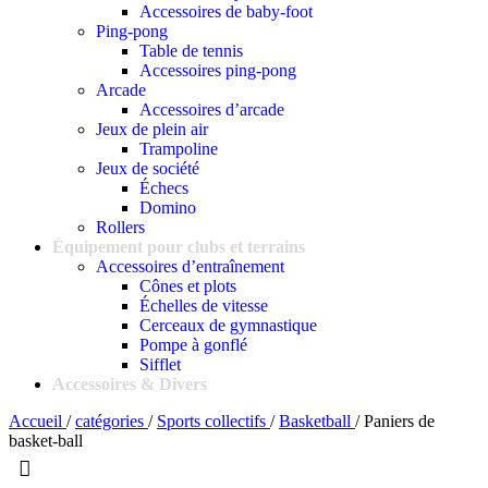
Accessoires de baby-foot
Ping-pong
Table de tennis
Accessoires ping-pong
Arcade
Accessoires d’arcade
Jeux de plein air
Trampoline
Jeux de société
Échecs
Domino
Rollers
Équipement pour clubs et terrains
Accessoires d’entraînement
Cônes et plots
Échelles de vitesse
Cerceaux de gymnastique
Pompe à gonflé
Sifflet
Accessoires & Divers
Accueil
/
catégories
/
Sports collectifs
/
Basketball
/
Paniers de
basket-ball