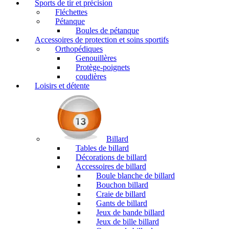
Sports de tir et précision
Fléchettes
Pétanque
Boules de pétanque
Accessoires de protection et soins sportifs
Orthopédiques
Genouillères
Protège-poignets
coudières
Loisirs et détente
Billard
Tables de billard
Décorations de billard
Accessoires de billard
Boule blanche de billard
Bouchon billard
Craie de billard
Gants de billard
Jeux de bande billard
Jeux de bille billard