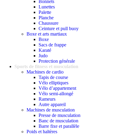
Bonnets
Lunettes
Palette
Planche
Chaussure
Ceinture et pull buoy
Boxe et arts martiaux
Boxe
Sacs de frappe
Karaté
Judo
Protection générale
Sports de fitness et musculation
Machines de cardio
Tapis de course
Vélo elliptiques
Vélo d’appartement
Vélo semi-allongé
Rameurs
Autre appareil
Machines de musculation
Presse de musculation
Banc de musculation
Barre fixe et parallèle
Poids et haltères