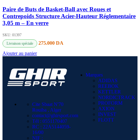
Paire de Buts de Basket-Ball avec Roues et
Contrepoids Structure Acier-Hauteur Réglementaire
3,05 m – En verre
SKU:
01397
275.000
DA
Livraison spéciale
Ajouter au panier
Marques
ADIDAS
REEBOK
KETTLER
NORDICTRACK
PROFORM
Cite Sbaat N'70
AXION
Rouiba , Alger
INVEST
contact@ghirsport.com
FLOTT
Tél : 0551170407
RC : 22A5144059-
16/00
NIF :