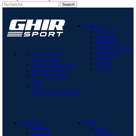
Search
Marques
ADIDAS
REEBOK
KETTLER
NORDICTRACK
PROFORM
Cite Sbaat N'70
AXION
Rouiba , Alger
INVEST
contact@ghirsport.com
FLOTT
Tél : 0551170407
RC : 22A5144059-
16/00
NIF :
18816382620033200000
Suivez-nous
PAGE
Facebook
Page
Instagram
d'Accueil