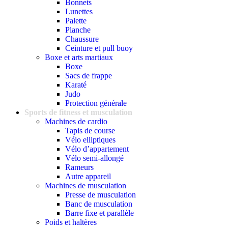
Bonnets
Lunettes
Palette
Planche
Chaussure
Ceinture et pull buoy
Boxe et arts martiaux
Boxe
Sacs de frappe
Karaté
Judo
Protection générale
Sports de fitness et musculation
Machines de cardio
Tapis de course
Vélo elliptiques
Vélo d’appartement
Vélo semi-allongé
Rameurs
Autre appareil
Machines de musculation
Presse de musculation
Banc de musculation
Barre fixe et parallèle
Poids et haltères