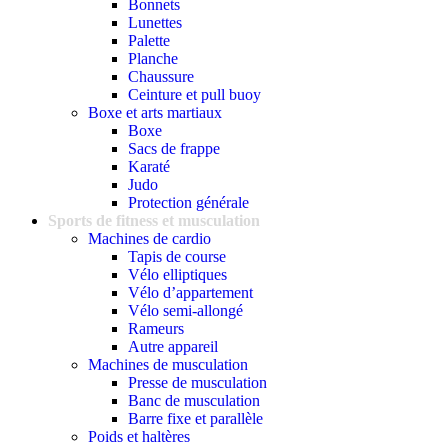
Bonnets
Lunettes
Palette
Planche
Chaussure
Ceinture et pull buoy
Boxe et arts martiaux
Boxe
Sacs de frappe
Karaté
Judo
Protection générale
Sports de fitness et musculation
Machines de cardio
Tapis de course
Vélo elliptiques
Vélo d’appartement
Vélo semi-allongé
Rameurs
Autre appareil
Machines de musculation
Presse de musculation
Banc de musculation
Barre fixe et parallèle
Poids et haltères