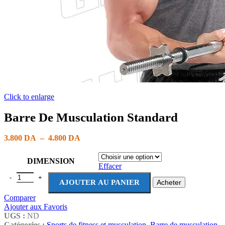
Click to enlarge
Barre De Musculation Standard
3.800
DA
–
4.800
DA
DIMENSION
Effacer
AJOUTER AU PANIER
Acheter
Comparer
Ajouter aux Favoris
UGS :
ND
Catégories :
Sports de fitness et musculation
,
Barre de musculation
,