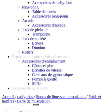
Accessoires de baby-foot
Ping-pong
Table de tennis
Accessoires ping-pong
Arcade
Accessoires d’arcade
Jeux de plein air
Trampoline
Jeux de société
Échecs
Domino
Rollers
Équipement pour clubs et terrains
Accessoires d’entraînement
Cônes et plots
Échelles de vitesse
Cerceaux de gymnastique
Pompe à gonflé
Sifflet
Accessoires & Divers
Accueil
/
catégories
/
Sports de fitness et musculation
/
Poids et
haltères
/
Barre de musculation