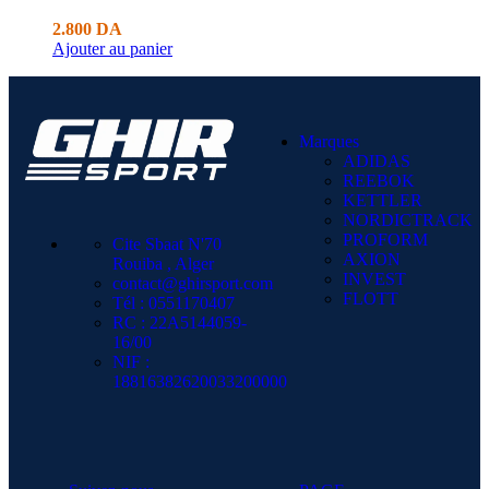
2.800
DA
Ajouter au panier
Marques
ADIDAS
REEBOK
KETTLER
NORDICTRACK
PROFORM
Cite Sbaat N'70
AXION
Rouiba , Alger
INVEST
contact@ghirsport.com
FLOTT
Tél : 0551170407
RC : 22A5144059-
16/00
NIF :
18816382620033200000