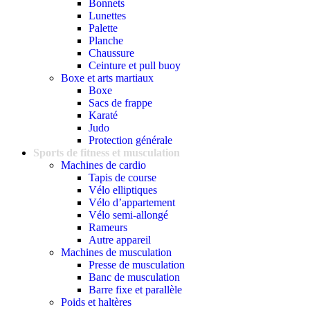
Bonnets
Lunettes
Palette
Planche
Chaussure
Ceinture et pull buoy
Boxe et arts martiaux
Boxe
Sacs de frappe
Karaté
Judo
Protection générale
Sports de fitness et musculation
Machines de cardio
Tapis de course
Vélo elliptiques
Vélo d’appartement
Vélo semi-allongé
Rameurs
Autre appareil
Machines de musculation
Presse de musculation
Banc de musculation
Barre fixe et parallèle
Poids et haltères