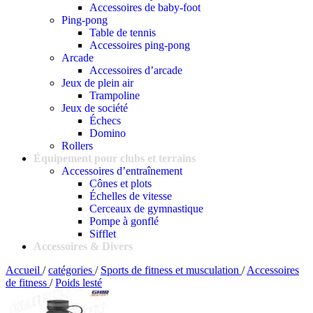
Accessoires de baby-foot
Ping-pong
Table de tennis
Accessoires ping-pong
Arcade
Accessoires d’arcade
Jeux de plein air
Trampoline
Jeux de société
Échecs
Domino
Rollers
Équipement pour clubs et terrains
Accessoires d’entraînement
Cônes et plots
Échelles de vitesse
Cerceaux de gymnastique
Pompe à gonflé
Sifflet
Accessoires & Divers
Accueil
/
catégories
/
Sports de fitness et musculation
/
Accessoires
de fitness
/
Poids lesté