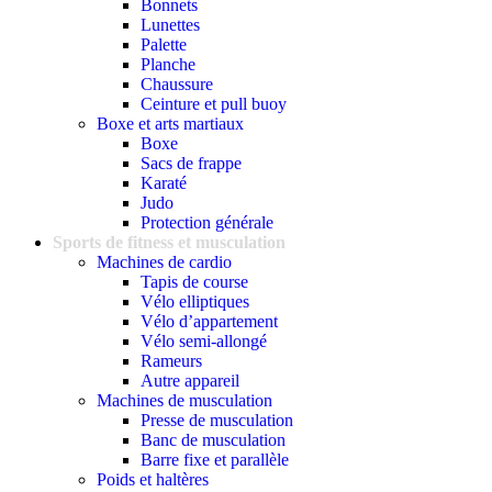
Bonnets
Lunettes
Palette
Planche
Chaussure
Ceinture et pull buoy
Boxe et arts martiaux
Boxe
Sacs de frappe
Karaté
Judo
Protection générale
Sports de fitness et musculation
Machines de cardio
Tapis de course
Vélo elliptiques
Vélo d’appartement
Vélo semi-allongé
Rameurs
Autre appareil
Machines de musculation
Presse de musculation
Banc de musculation
Barre fixe et parallèle
Poids et haltères