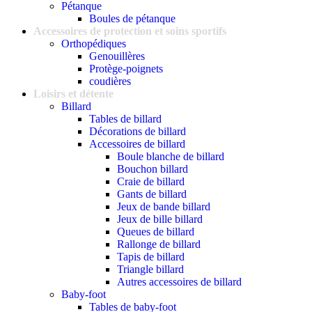
Pétanque
Boules de pétanque
Accessoires de protection et soins sportifs
Orthopédiques
Genouillères
Protège-poignets
coudières
Loisirs et détente
Billard
Tables de billard
Décorations de billard
Accessoires de billard
Boule blanche de billard
Bouchon billard
Craie de billard
Gants de billard
Jeux de bande billard
Jeux de bille billard
Queues de billard
Rallonge de billard
Tapis de billard
Triangle billard
Autres accessoires de billard
Baby-foot
Tables de baby-foot