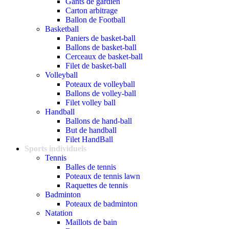
Gants de gardien
Carton arbitrage
Ballon de Football
Basketball
Paniers de basket-ball
Ballons de basket-ball
Cerceaux de basket-ball
Filet de basket-ball
Volleyball
Poteaux de volleyball
Ballons de volley-ball
Filet volley ball
Handball
Ballons de hand-ball
But de handball
Filet HandBall
Sports individuels
Tennis
Balles de tennis
Poteaux de tennis lawn
Raquettes de tennis
Badminton
Poteaux de badminton
Natation
Maillots de bain