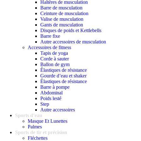
Haltères de musculation
Barre de musculation
Ceinture de musculation
Valise de musculation
Gants de musculation
Disques de poids et Kettlebells
Barre fixe
Autre accessoires de musculation
Accessoires de fitness
Tapis de yoga
Corde à sauter
Ballon de gym
Élastiques de résistance
Gourde d’eau et shaker
Élastiques de résistance
Barre à pompe
Abdominal
Poids lesté
Step
Autre accessoires
Sports d’eau
Masque Et Lunettes
Palmes
Sports de tir et précision
Fléchettes