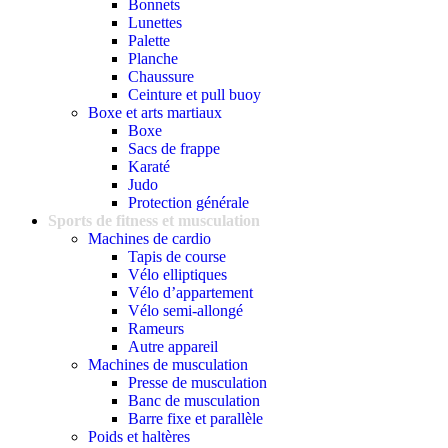
Bonnets
Lunettes
Palette
Planche
Chaussure
Ceinture et pull buoy
Boxe et arts martiaux
Boxe
Sacs de frappe
Karaté
Judo
Protection générale
Sports de fitness et musculation
Machines de cardio
Tapis de course
Vélo elliptiques
Vélo d’appartement
Vélo semi-allongé
Rameurs
Autre appareil
Machines de musculation
Presse de musculation
Banc de musculation
Barre fixe et parallèle
Poids et haltères