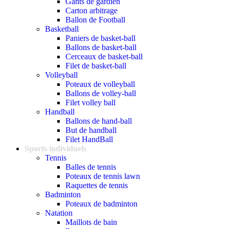
Gants de gardien
Carton arbitrage
Ballon de Football
Basketball
Paniers de basket-ball
Ballons de basket-ball
Cerceaux de basket-ball
Filet de basket-ball
Volleyball
Poteaux de volleyball
Ballons de volley-ball
Filet volley ball
Handball
Ballons de hand-ball
But de handball
Filet HandBall
Sports individuels
Tennis
Balles de tennis
Poteaux de tennis lawn
Raquettes de tennis
Badminton
Poteaux de badminton
Natation
Maillots de bain