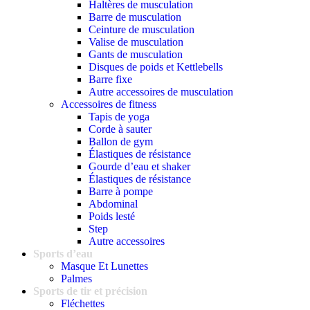
Haltères de musculation
Barre de musculation
Ceinture de musculation
Valise de musculation
Gants de musculation
Disques de poids et Kettlebells
Barre fixe
Autre accessoires de musculation
Accessoires de fitness
Tapis de yoga
Corde à sauter
Ballon de gym
Élastiques de résistance
Gourde d’eau et shaker
Élastiques de résistance
Barre à pompe
Abdominal
Poids lesté
Step
Autre accessoires
Sports d’eau
Masque Et Lunettes
Palmes
Sports de tir et précision
Fléchettes