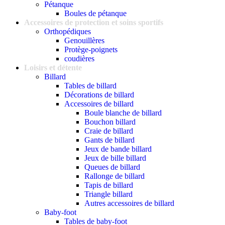
Pétanque
Boules de pétanque
Accessoires de protection et soins sportifs
Orthopédiques
Genouillères
Protège-poignets
coudières
Loisirs et détente
Billard
Tables de billard
Décorations de billard
Accessoires de billard
Boule blanche de billard
Bouchon billard
Craie de billard
Gants de billard
Jeux de bande billard
Jeux de bille billard
Queues de billard
Rallonge de billard
Tapis de billard
Triangle billard
Autres accessoires de billard
Baby-foot
Tables de baby-foot