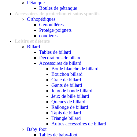
Pétanque
Boules de pétanque
Accessoires de protection et soins sportifs
Orthopédiques
Genouillères
Protège-poignets
coudières
Loisirs et détente
Billard
Tables de billard
Décorations de billard
Accessoires de billard
Boule blanche de billard
Bouchon billard
Craie de billard
Gants de billard
Jeux de bande billard
Jeux de bille billard
Queues de billard
Rallonge de billard
Tapis de billard
Triangle billard
Autres accessoires de billard
Baby-foot
Tables de baby-foot