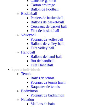
Gants de gardien
Carton arbitrage
Ballon de Football
Basketball
Paniers de basket-ball
Ballons de basket-ball
Cerceaux de basket-ball
Filet de basket-ball
Volleyball
Poteaux de volleyball
Ballons de volley-ball
Filet volley ball
Handball
Ballons de hand-ball
But de handball
Filet HandBall
Sports individuels
Tennis
Balles de tennis
Poteaux de tennis lawn
Raquettes de tennis
Badminton
Poteaux de badminton
Natation
Maillots de bain