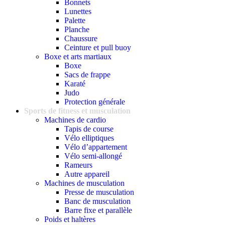
Bonnets
Lunettes
Palette
Planche
Chaussure
Ceinture et pull buoy
Boxe et arts martiaux
Boxe
Sacs de frappe
Karaté
Judo
Protection générale
Sports de fitness et musculation
Machines de cardio
Tapis de course
Vélo elliptiques
Vélo d’appartement
Vélo semi-allongé
Rameurs
Autre appareil
Machines de musculation
Presse de musculation
Banc de musculation
Barre fixe et parallèle
Poids et haltères