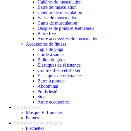
Haltères de musculation
Barre de musculation
Ceinture de musculation
Valise de musculation
Gants de musculation
Disques de poids et Kettlebells
Barre fixe
Autre accessoires de musculation
Accessoires de fitness
Tapis de yoga
Corde à sauter
Ballon de gym
Élastiques de résistance
Gourde d’eau et shaker
Élastiques de résistance
Barre à pompe
Abdominal
Poids lesté
Step
Autre accessoires
Sports d’eau
Masque Et Lunettes
Palmes
Sports de tir et précision
Fléchettes