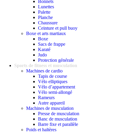
Bonnets
Lunettes
Palette
Planche
Chaussure
Ceinture et pull buoy
Boxe et arts martiaux
Boxe
Sacs de frappe
Karaté
Judo
Protection générale
Sports de fitness et musculation
Machines de cardio
Tapis de course
Vélo elliptiques
Vélo d’appartement
Vélo semi-allongé
Rameurs
Autre appareil
Machines de musculation
Presse de musculation
Banc de musculation
Barre fixe et parallèle
Poids et haltères