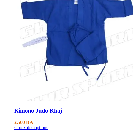
Kimono Judo Khaj
2.500
DA
Choix des options