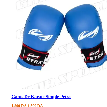
Gants De Karate Simple Petra
1.800
DA
1.500
DA