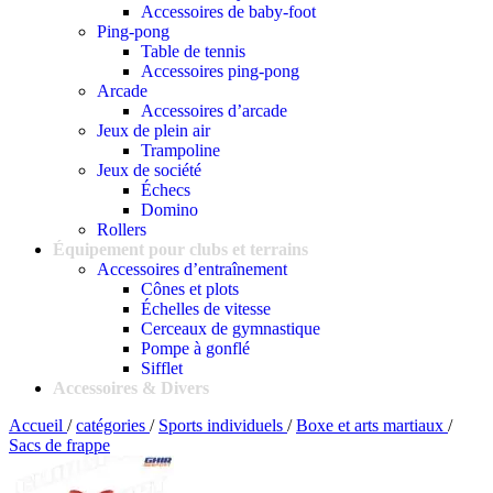
Accessoires de baby-foot
Ping-pong
Table de tennis
Accessoires ping-pong
Arcade
Accessoires d’arcade
Jeux de plein air
Trampoline
Jeux de société
Échecs
Domino
Rollers
Équipement pour clubs et terrains
Accessoires d’entraînement
Cônes et plots
Échelles de vitesse
Cerceaux de gymnastique
Pompe à gonflé
Sifflet
Accessoires & Divers
Accueil
/
catégories
/
Sports individuels
/
Boxe et arts martiaux
/
Sacs de frappe