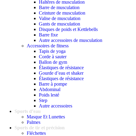
Haltères de musculation
Barre de musculation
Ceinture de musculation
Valise de musculation
Gants de musculation
Disques de poids et Kettlebells
Barre fixe
Autre accessoires de musculation
Accessoires de fitness
Tapis de yoga
Corde à sauter
Ballon de gym
Élastiques de résistance
Gourde d’eau et shaker
Élastiques de résistance
Barre à pompe
Abdominal
Poids lesté
Step
Autre accessoires
Sports d’eau
Masque Et Lunettes
Palmes
Sports de tir et précision
Fléchettes