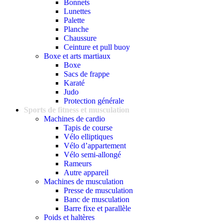
Bonnets
Lunettes
Palette
Planche
Chaussure
Ceinture et pull buoy
Boxe et arts martiaux
Boxe
Sacs de frappe
Karaté
Judo
Protection générale
Sports de fitness et musculation
Machines de cardio
Tapis de course
Vélo elliptiques
Vélo d’appartement
Vélo semi-allongé
Rameurs
Autre appareil
Machines de musculation
Presse de musculation
Banc de musculation
Barre fixe et parallèle
Poids et haltères