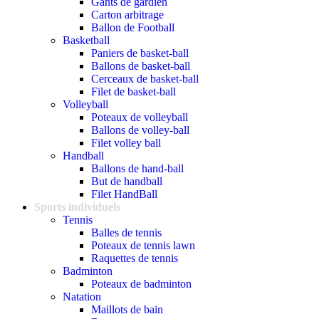
Gants de gardien
Carton arbitrage
Ballon de Football
Basketball
Paniers de basket-ball
Ballons de basket-ball
Cerceaux de basket-ball
Filet de basket-ball
Volleyball
Poteaux de volleyball
Ballons de volley-ball
Filet volley ball
Handball
Ballons de hand-ball
But de handball
Filet HandBall
Sports individuels
Tennis
Balles de tennis
Poteaux de tennis lawn
Raquettes de tennis
Badminton
Poteaux de badminton
Natation
Maillots de bain