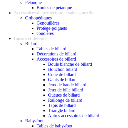
Pétanque
Boules de pétanque
Accessoires de protection et soins sportifs
Orthopédiques
Genouillères
Protège-poignets
coudières
Loisirs et détente
Billard
Tables de billard
Décorations de billard
Accessoires de billard
Boule blanche de billard
Bouchon billard
Craie de billard
Gants de billard
Jeux de bande billard
Jeux de bille billard
Queues de billard
Rallonge de billard
Tapis de billard
Triangle billard
Autres accessoires de billard
Baby-foot
Tables de baby-foot