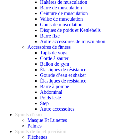
Haltères de musculation
Barre de musculation
Ceinture de musculation
Valise de musculation
Gants de musculation
Disques de poids et Kettlebells
Barre fixe
Autre accessoires de musculation
Accessoires de fitness
Tapis de yoga
Corde à sauter
Ballon de gym
Élastiques de résistance
Gourde d’eau et shaker
Élastiques de résistance
Barre à pompe
Abdominal
Poids lesté
Step
Autre accessoires
Sports d’eau
Masque Et Lunettes
Palmes
Sports de tir et précision
Fléchettes