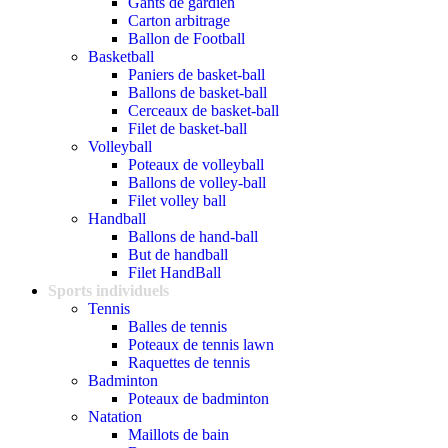
Gants de gardien
Carton arbitrage
Ballon de Football
Basketball
Paniers de basket-ball
Ballons de basket-ball
Cerceaux de basket-ball
Filet de basket-ball
Volleyball
Poteaux de volleyball
Ballons de volley-ball
Filet volley ball
Handball
Ballons de hand-ball
But de handball
Filet HandBall
Sports individuels
Tennis
Balles de tennis
Poteaux de tennis lawn
Raquettes de tennis
Badminton
Poteaux de badminton
Natation
Maillots de bain