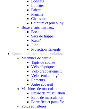
Bonnets
Lunettes
Palette
Planche
Chaussure
Ceinture et pull buoy
Boxe et arts martiaux
Boxe
Sacs de frappe
Karaté
Judo
Protection générale
Sports de fitness et musculation
Machines de cardio
Tapis de course
Vélo elliptiques
Vélo d’appartement
Vélo semi-allongé
Rameurs
Autre appareil
Machines de musculation
Presse de musculation
Banc de musculation
Barre fixe et parallèle
Poids et haltères