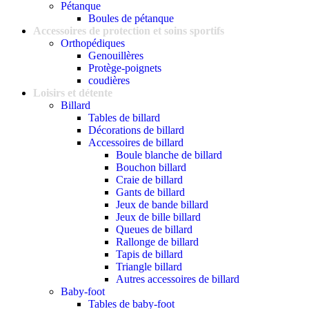
Pétanque
Boules de pétanque
Accessoires de protection et soins sportifs
Orthopédiques
Genouillères
Protège-poignets
coudières
Loisirs et détente
Billard
Tables de billard
Décorations de billard
Accessoires de billard
Boule blanche de billard
Bouchon billard
Craie de billard
Gants de billard
Jeux de bande billard
Jeux de bille billard
Queues de billard
Rallonge de billard
Tapis de billard
Triangle billard
Autres accessoires de billard
Baby-foot
Tables de baby-foot