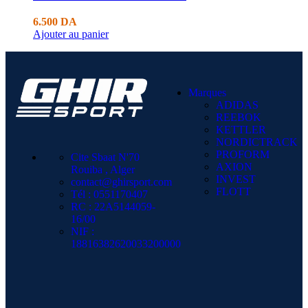
6.500
DA
Ajouter au panier
Marques
ADIDAS
REEBOK
KETTLER
NORDICTRACK
PROFORM
Cite Sbaat N'70
AXION
Rouiba , Alger
INVEST
contact@ghirsport.com
FLOTT
Tél : 0551170407
RC : 22A5144059-
16/00
NIF :
18816382620033200000