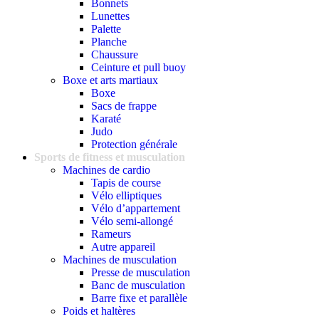
Bonnets
Lunettes
Palette
Planche
Chaussure
Ceinture et pull buoy
Boxe et arts martiaux
Boxe
Sacs de frappe
Karaté
Judo
Protection générale
Sports de fitness et musculation
Machines de cardio
Tapis de course
Vélo elliptiques
Vélo d’appartement
Vélo semi-allongé
Rameurs
Autre appareil
Machines de musculation
Presse de musculation
Banc de musculation
Barre fixe et parallèle
Poids et haltères