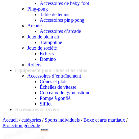
Accessoires de baby-foot
Ping-pong
Table de tennis
Accessoires ping-pong
Arcade
Accessoires d’arcade
Jeux de plein air
Trampoline
Jeux de société
Échecs
Domino
Rollers
Équipement pour clubs et terrains
Accessoires d’entraînement
Cônes et plots
Échelles de vitesse
Cerceaux de gymnastique
Pompe à gonflé
Sifflet
Accessoires & Divers
Accueil
/
catégories
/
Sports individuels
/
Boxe et arts martiaux
/
Protection générale