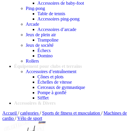
Accessoires de baby-foot
Ping-pong
Table de tennis
Accessoires ping-pong
Arcade
Accessoires d’arcade
Jeux de plein air
Trampoline
Jeux de société
Échecs
Domino
Rollers
Équipement pour clubs et terrains
Accessoires d’entraînement
Cônes et plots
Échelles de vitesse
Cerceaux de gymnastique
Pompe à gonflé
Sifflet
Accessoires & Divers
Accueil
/
catégories
/
Sports de fitness et musculation
/
Machines de
cardio
/
Vélo de sport