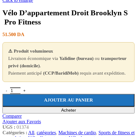
Click to enlarge
Vélo D’appartement Droit Brooklyn S
Pro Fitness
51.500
DA
⚠️ Produit volumineux
Livraison économique via
Yalidine (bureau)
ou
transporteur
privé (domicile)
.
Paiement anticipé
(CCP/BaridiMob)
requis avant expédition.
AJOUTER AU PANIER
Acheter
Comparer
Ajouter aux Favoris
UGS :
01374
Catégories :
All
,
catégories
,
Machines de cardio
,
Sports de fitness et