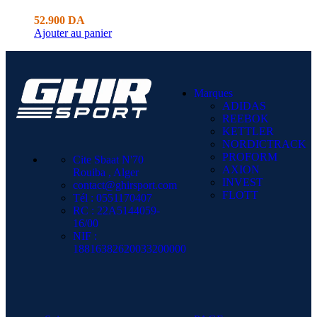
52.900
DA
Ajouter au panier
Marques
ADIDAS
REEBOK
KETTLER
NORDICTRACK
PROFORM
Cite Sbaat N'70
AXION
Rouiba , Alger
INVEST
contact@ghirsport.com
FLOTT
Tél : 0551170407
RC : 22A5144059-
16/00
NIF :
18816382620033200000