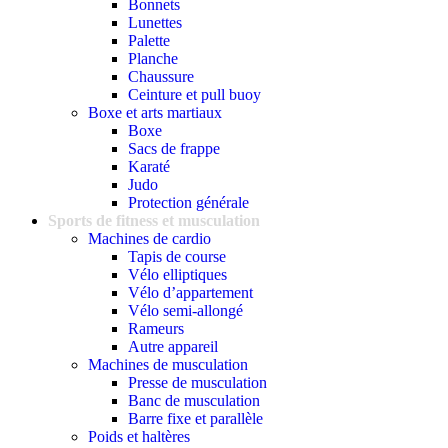
Bonnets
Lunettes
Palette
Planche
Chaussure
Ceinture et pull buoy
Boxe et arts martiaux
Boxe
Sacs de frappe
Karaté
Judo
Protection générale
Sports de fitness et musculation
Machines de cardio
Tapis de course
Vélo elliptiques
Vélo d’appartement
Vélo semi-allongé
Rameurs
Autre appareil
Machines de musculation
Presse de musculation
Banc de musculation
Barre fixe et parallèle
Poids et haltères