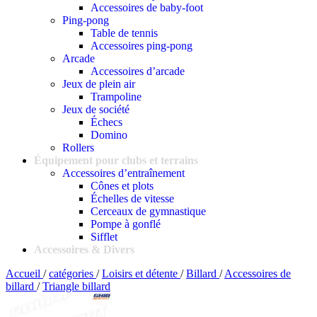
Accessoires de baby-foot
Ping-pong
Table de tennis
Accessoires ping-pong
Arcade
Accessoires d’arcade
Jeux de plein air
Trampoline
Jeux de société
Échecs
Domino
Rollers
Équipement pour clubs et terrains
Accessoires d’entraînement
Cônes et plots
Échelles de vitesse
Cerceaux de gymnastique
Pompe à gonflé
Sifflet
Accessoires & Divers
Accueil
/
catégories
/
Loisirs et détente
/
Billard
/
Accessoires de
billard
/
Triangle billard