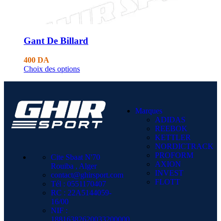
Gant De Billard
400
DA
Choix des options
Marques
ADIDAS
REEBOK
KETTLER
NORDICTRACK
PROFORM
Cite Sbaat N'70
AXION
Rouiba , Alger
INVEST
contact@ghirsport.com
FLOTT
Tél : 0551170407
RC : 22A5144059-
16/00
NIF :
18816382620033200000