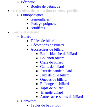
Pétanque
Boules de pétanque
Accessoires de protection et soins sportifs
Orthopédiques
Genouillères
Protège-poignets
coudières
Loisirs et détente
Billard
Tables de billard
Décorations de billard
Accessoires de billard
Boule blanche de billard
Bouchon billard
Craie de billard
Gants de billard
Jeux de bande billard
Jeux de bille billard
Queues de billard
Rallonge de billard
Tapis de billard
Triangle billard
Autres accessoires de billard
Baby-foot
Tables de baby-foot