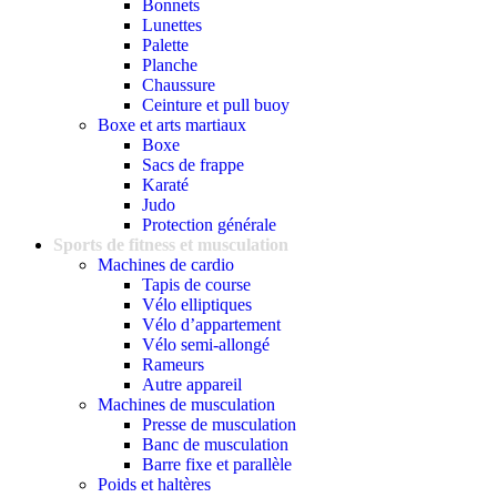
Bonnets
Lunettes
Palette
Planche
Chaussure
Ceinture et pull buoy
Boxe et arts martiaux
Boxe
Sacs de frappe
Karaté
Judo
Protection générale
Sports de fitness et musculation
Machines de cardio
Tapis de course
Vélo elliptiques
Vélo d’appartement
Vélo semi-allongé
Rameurs
Autre appareil
Machines de musculation
Presse de musculation
Banc de musculation
Barre fixe et parallèle
Poids et haltères