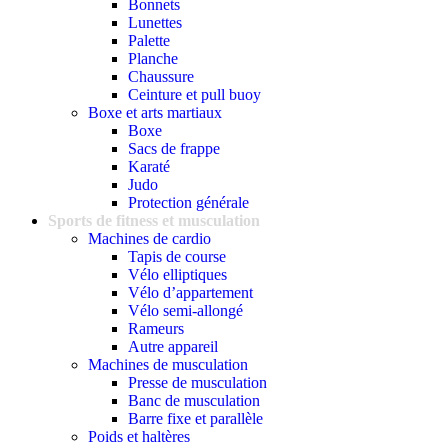
Bonnets
Lunettes
Palette
Planche
Chaussure
Ceinture et pull buoy
Boxe et arts martiaux
Boxe
Sacs de frappe
Karaté
Judo
Protection générale
Sports de fitness et musculation
Machines de cardio
Tapis de course
Vélo elliptiques
Vélo d’appartement
Vélo semi-allongé
Rameurs
Autre appareil
Machines de musculation
Presse de musculation
Banc de musculation
Barre fixe et parallèle
Poids et haltères