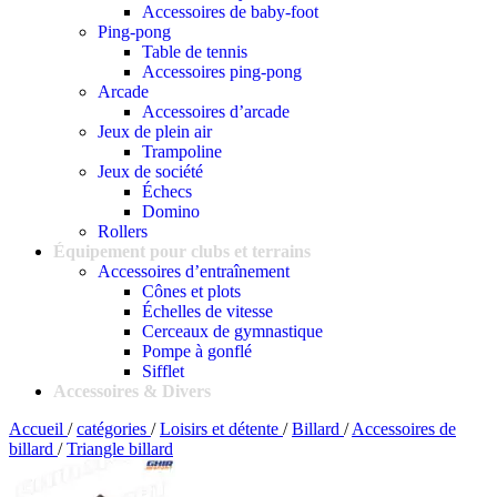
Accessoires de baby-foot
Ping-pong
Table de tennis
Accessoires ping-pong
Arcade
Accessoires d’arcade
Jeux de plein air
Trampoline
Jeux de société
Échecs
Domino
Rollers
Équipement pour clubs et terrains
Accessoires d’entraînement
Cônes et plots
Échelles de vitesse
Cerceaux de gymnastique
Pompe à gonflé
Sifflet
Accessoires & Divers
Accueil
/
catégories
/
Loisirs et détente
/
Billard
/
Accessoires de
billard
/
Triangle billard