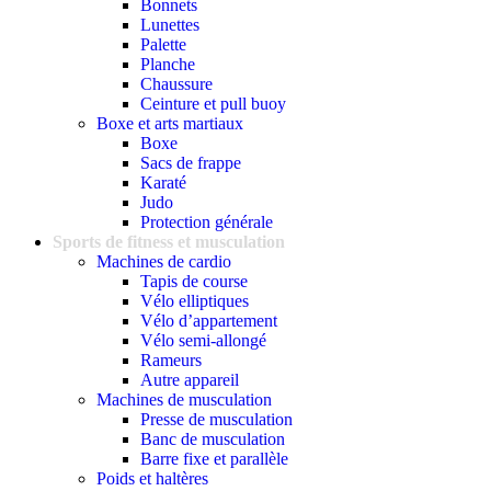
Bonnets
Lunettes
Palette
Planche
Chaussure
Ceinture et pull buoy
Boxe et arts martiaux
Boxe
Sacs de frappe
Karaté
Judo
Protection générale
Sports de fitness et musculation
Machines de cardio
Tapis de course
Vélo elliptiques
Vélo d’appartement
Vélo semi-allongé
Rameurs
Autre appareil
Machines de musculation
Presse de musculation
Banc de musculation
Barre fixe et parallèle
Poids et haltères