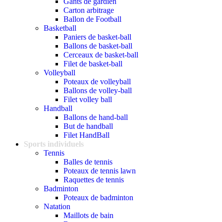
Gants de gardien
Carton arbitrage
Ballon de Football
Basketball
Paniers de basket-ball
Ballons de basket-ball
Cerceaux de basket-ball
Filet de basket-ball
Volleyball
Poteaux de volleyball
Ballons de volley-ball
Filet volley ball
Handball
Ballons de hand-ball
But de handball
Filet HandBall
Sports individuels
Tennis
Balles de tennis
Poteaux de tennis lawn
Raquettes de tennis
Badminton
Poteaux de badminton
Natation
Maillots de bain