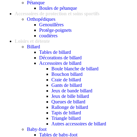
Pétanque
Boules de pétanque
Accessoires de protection et soins sportifs
Orthopédiques
Genouillères
Protège-poignets
coudières
Loisirs et détente
Billard
Tables de billard
Décorations de billard
Accessoires de billard
Boule blanche de billard
Bouchon billard
Craie de billard
Gants de billard
Jeux de bande billard
Jeux de bille billard
Queues de billard
Rallonge de billard
Tapis de billard
Triangle billard
Autres accessoires de billard
Baby-foot
Tables de baby-foot