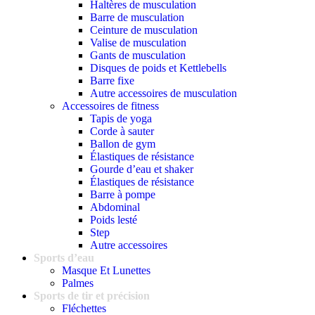
Haltères de musculation
Barre de musculation
Ceinture de musculation
Valise de musculation
Gants de musculation
Disques de poids et Kettlebells
Barre fixe
Autre accessoires de musculation
Accessoires de fitness
Tapis de yoga
Corde à sauter
Ballon de gym
Élastiques de résistance
Gourde d’eau et shaker
Élastiques de résistance
Barre à pompe
Abdominal
Poids lesté
Step
Autre accessoires
Sports d’eau
Masque Et Lunettes
Palmes
Sports de tir et précision
Fléchettes