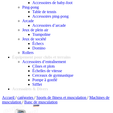
Accessoires de baby-foot
Ping-pong
Table de tennis
Accessoires ping-pong
Arcade
Accessoires d’arcade
Jeux de plein air
Trampoline
Jeux de société
Échecs
Domino
Rollers
Équipement pour clubs et terrains
Accessoires d’entraînement
Cônes et plots
Échelles de vitesse
Cerceaux de gymnastique
Pompe à gonflé
Sifflet
Accessoires & Divers
Accueil
/
catégories
/
Sports de fitness et musculation
/
Machines de
musculation
/
Banc de musculation