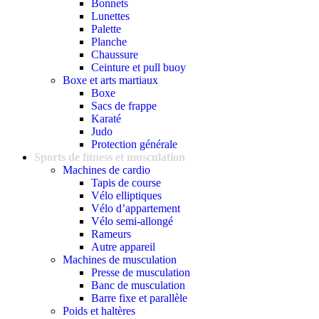
Bonnets
Lunettes
Palette
Planche
Chaussure
Ceinture et pull buoy
Boxe et arts martiaux
Boxe
Sacs de frappe
Karaté
Judo
Protection générale
Sports de fitness et musculation
Machines de cardio
Tapis de course
Vélo elliptiques
Vélo d’appartement
Vélo semi-allongé
Rameurs
Autre appareil
Machines de musculation
Presse de musculation
Banc de musculation
Barre fixe et parallèle
Poids et haltères